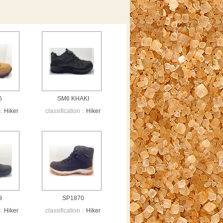
6
SM6 KHAKI
n：
Hiker
classification：
Hiker
9
SP1870
n：
Hiker
classification：
Hiker