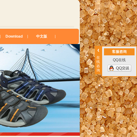
Download
中文版
‹
客服咨询
在
QQ在线
线
咨
询