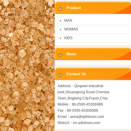
Product
MAN
WOMAN
KIDS
News
Contact Us
Address：Qingmei Industrial
park,Shuanglong Road Chendai
Town,Jingjiang City,Fujian,Chia
Mobile：86-0595-65306988
Fax：86-0595-65306088
Email：anna@qdlshoes.com
WebUrl：en.qdlshoes.com