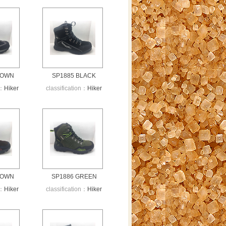
ROWN
SP1885 BLACK
n：
Hiker
classification：
Hiker
ROWN
SP1886 GREEN
n：
Hiker
classification：
Hiker